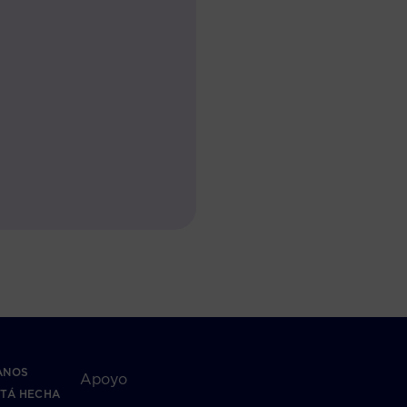
ANOS
Apoyo
TÁ HECHA