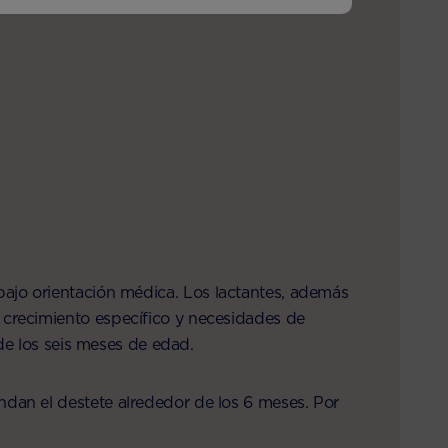
ajo orientación médica. Los lactantes, además
 crecimiento específico y necesidades de
 de los seis meses de edad.
dan el destete alrededor de los 6 meses. Por