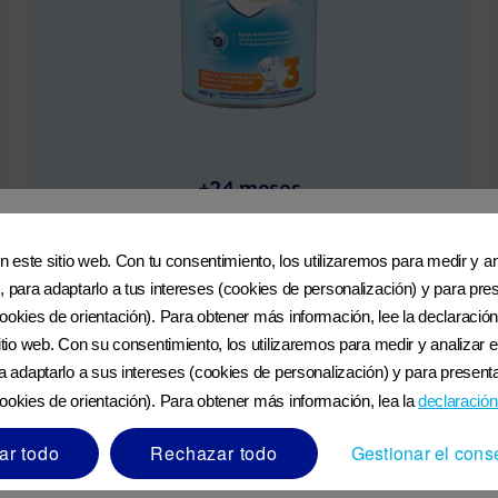
+24 meses
Nutrilon Premium + 3 Pronutra Advance
en este sitio web. Con tu consentimiento, los utilizaremos para medir y ana
Polvo
, para adaptarlo a tus intereses (cookies de personalización) y para pres
 los bebés y brinda muchos beneficios a los bebés y a las madres. Es importante
ookies de orientación). Para obtener más información, lee la declaración
VER TIENDAS EN LÍNEA
nación de amamantar y alimentar al bebé con biberón en sus primeras semanas d
sitio web. Con su consentimiento, los utilizaremos para medir y analizar e
en considerar las implicaciones sociales y económicas de no amamantar. Se debe
ecuada podría representar riesgos para la salud del bebé. Consulte siempre a u
ra adaptarlo a sus intereses (cookies de personalización) y para presenta
APRENDE MÁS
jo supervisión médica después de considerar todas las opciones de alimentación.
ookies de orientación). Para obtener más información, lea la
declaración
ar todo
Rechazar todo
Gestionar el cons