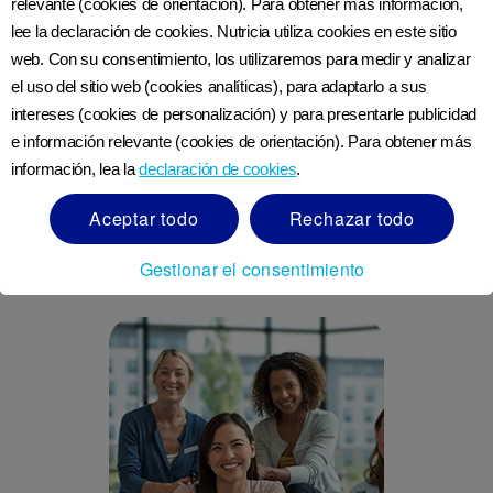
relevante (cookies de orientación). Para obtener más información,
Sardinas a la plancha con ensalada
lee la declaración de cookies. Nutricia utiliza cookies en este sitio
web. Con su consentimiento, los utilizaremos para medir y analizar
Sándwich de salmón ahumado
el uso del sitio web (cookies analíticas), para adaptarlo a sus
Un puñado de nueces y semillas
intereses (cookies de personalización) y para presentarle publicidad
e información relevante (cookies de orientación). Para obtener más
Licuado de frutas con leche de soya
información, lea la
declaración de cookies
.
Un tazón de cereal integral y leche
Aceptar todo
Rechazar todo
Gestionar el consentimiento