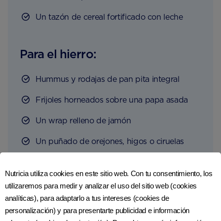
Un tazón de cereal fortificado con leche
Para el hierro:
Hummus y rodajas de pan pita integral
Frijoles horneados sobre una papa asada
Un wrap relleno de jamón
Un puñado de orejones, higos o ciruelas
pasas
Nutricia utiliza cookies en este sitio web. Con tu consentimiento, los
utilizaremos para medir y analizar el uso del sitio web (cookies
Para el DHA y otras grasas
analíticas), para adaptarlo a tus intereses (cookies de
Omega 3:
personalización) y para presentarte publicidad e información