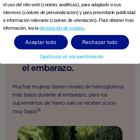
el uso del sitio web (cookies analíticas), para adaptarlo a sus
puede causar anemia, por
intereses (cookies de personalización) y para presentarle publicidad
lo que tus niveles de
e información relevante (cookies de orientación). Para obtener más
hierro, hemoglobina y
información, lea la
declaración de cookies
.
recuento de glóbulos
Aceptar todo
Rechazar todo
rojos se controlarán
periódicamente durante
Gestionar el consentimiento
el embarazo.
Muchas mujeres tienen niveles de hemoglobina
más bajos durante el embarazo, pero los
suplementos de hierro solo se recetan si son
12
muy bajos
.