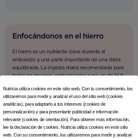
Enfocándonos en el hierro
El hierro es un nutriente clave durante el
embarazo y una parte importante de una dieta
equilibrada. La ingesta diaria recomendada para
todas las mujeres, embarazadas o no, es de 14,8
9
mg al día
. Tus células sanguíneas necesitan
Nutricia utiliza cookies en este sitio web. Con tu consentimiento, los
hierro para transportar oxígeno por su
utilizaremos para medir y analizar el uso del sitio web (cookies
10
cuerpo
y hasta tu bebé. El hierro también
analíticas), para adaptarlo a tus intereses (cookies de
contribuye a la función cognitiva normal de tu
personalización) y para presentarte publicidad e información
11
bebé
.
relevante (cookies de orientación). Para obtener más información,
lee la declaración de cookies. Nutricia utiliza cookies en este sitio
La deficiencia de hierro
web. Con su consentimiento, los utilizaremos para medir y analizar