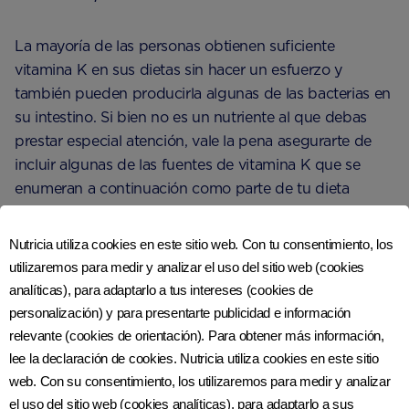
La mayoría de las personas obtienen suficiente
vitamina K en sus dietas sin hacer un esfuerzo y
también pueden producirla algunas de las bacterias en
su intestino. Si bien no es un nutriente al que debas
prestar especial atención, vale la pena asegurarte de
incluir algunas de las fuentes de vitamina K que se
enumeran a continuación como parte de tu dieta
saludable para el embarazo.
Nutricia utiliza cookies en este sitio web. Con tu consentimiento, los
utilizaremos para medir y analizar el uso del sitio web (cookies
SIGUIENTES PASOS
analíticas), para adaptarlo a tus intereses (cookies de
personalización) y para presentarte publicidad e información
relevante (cookies de orientación). Para obtener más información,
Incluye estos alimentos ricos en
lee la declaración de cookies. Nutricia utiliza cookies en este sitio
vitamina K como parte de tu
web. Con su consentimiento, los utilizaremos para medir y analizar
dieta saludable y equilibrada:
el uso del sitio web (cookies analíticas), para adaptarlo a sus