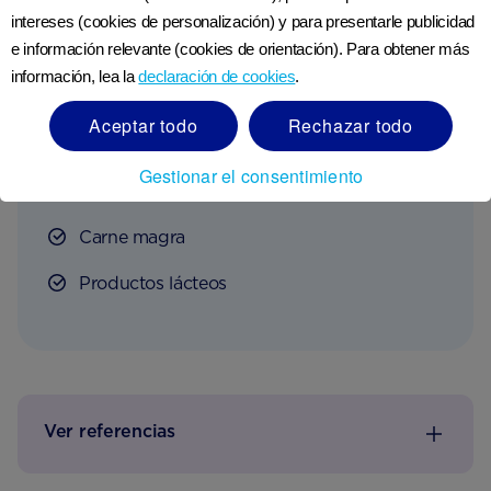
intereses (cookies de personalización) y para presentarle publicidad
Vegetales de hoja verde como espinacas,
e información relevante (cookies de orientación). Para obtener más
brócoli, repollo y col rizada
información, lea la
declaración de cookies
.
Aceites vegetales, especialmente aceite de
Aceptar todo
Rechazar todo
soya
Gestionar el consentimiento
Huevos
Carne magra
Productos lácteos
Ver referencias