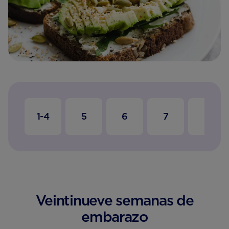
1-4
5
6
7
8
Veintinueve semanas de
embarazo