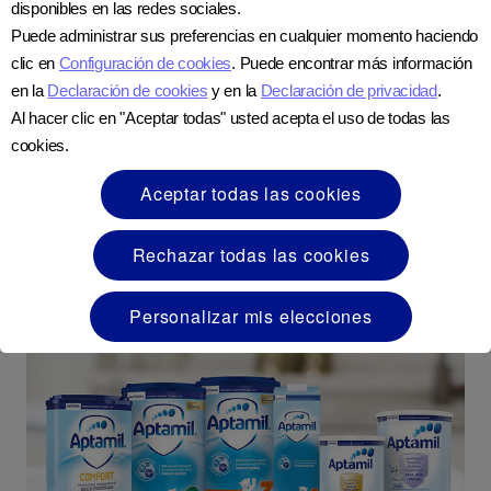
disponibles en las redes sociales.
Puede administrar sus preferencias en cualquier momento haciendo
clic en
Configuración de cookies
. Puede encontrar más información
¿Cómo se hace Nutrilon?
en la
Declaración de cookies
y en la
Declaración de privacidad
.
Al hacer clic en "Aceptar todas" usted acepta el uso de todas las
Transformamos la leche fresca de vaca en fórmulas a
cookies.
la medida para bebés e infantes.
Aceptar todas las cookies
PROCESO DE PRODUCCIÓN
Rechazar todas las cookies
Personalizar mis elecciones