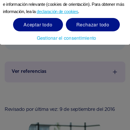
e información relevante (cookies de orientación). Para obtener más
ciruelas pasas
información, lea la
declaración de cookies
.
Porciones pequeñas de tus vegetales
Aceptar todo
Rechazar todo
favoritos, p. Ej. zanahorias, pepino, tomates
cherry
Gestionar el consentimiento
Ver referencias
Revisado por última vez: 9 de septiembre del 2016