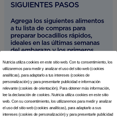
SIGUIENTES PASOS
Agrega los siguientes alimentos
a tu lista de compras para
preparar bocadillos rápidos,
ideales en las últimas semanas
del embarazo y los primeros
días de la lactancia:
Nutricia utiliza cookies en este sitio web. Con tu consentimiento, los
utilizaremos para medir y analizar el uso del sitio web (cookies
Semillas de girasol y calabaza
analíticas), para adaptarlo a tus intereses (cookies de
Panes de pita integral
personalización) y para presentarte publicidad e información
relevante (cookies de orientación). Para obtener más información,
Cereal integral fortificado
lee la declaración de cookies. Nutricia utiliza cookies en este sitio
web. Con su consentimiento, los utilizaremos para medir y analizar
Yogurt
el uso del sitio web (cookies analíticas), para adaptarlo a sus
Frutos secos, como chabacanos, higos y
intereses (cookies de personalización) y para presentarle publicidad