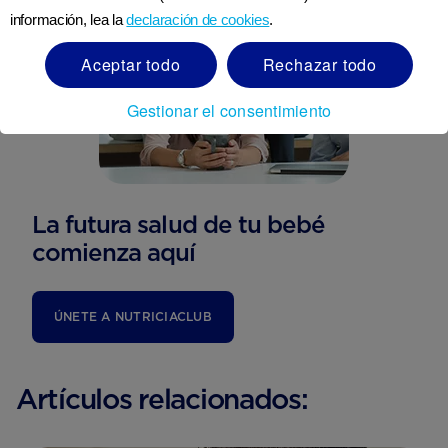
información, lea la
declaración de cookies
.
Aceptar todo
Rechazar todo
Gestionar el consentimiento
La futura salud de tu bebé
comienza aquí
ÚNETE A NUTRICIACLUB
Artículos relacionados: