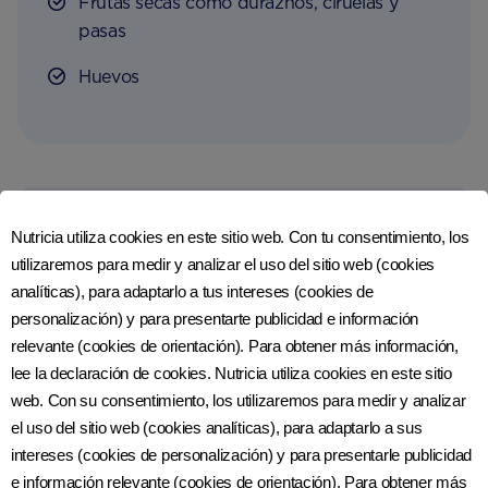
Frutas secas como duraznos, ciruelas y
pasas
Huevos
Ver referencias
Nutricia utiliza cookies en este sitio web. Con tu consentimiento, los
utilizaremos para medir y analizar el uso del sitio web (cookies
analíticas), para adaptarlo a tus intereses (cookies de
personalización) y para presentarte publicidad e información
relevante (cookies de orientación). Para obtener más información,
Revisado por última vez: 8 de agosto del 2016
lee la declaración de cookies. Nutricia utiliza cookies en este sitio
web. Con su consentimiento, los utilizaremos para medir y analizar
el uso del sitio web (cookies analíticas), para adaptarlo a sus
intereses (cookies de personalización) y para presentarle publicidad
e información relevante (cookies de orientación). Para obtener más