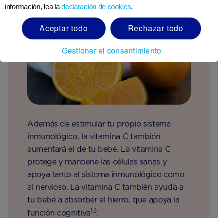
información, lea la
declaración de cookies
.
Aceptar todo
Rechazar todo
Gestionar el consentimiento
Además de estimular tu propio sistema
inmunológico, la vitamina C también
aumentará el de tu bebé. La vitamina C
protege y mantiene las células sanas y
apoya tanto al sistema inmunológico como
al nervioso. La vitamina C también ayuda a
tu bebé a absorber el hierro, que apoya la
13
función cognitiva
.