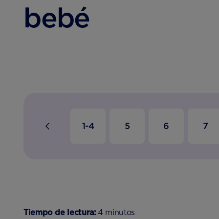
bebé
1-4
5
6
7
Tiempo de lectura:
4 minutos