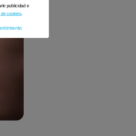
rle publicidad e
 de cookies
.
entimiento