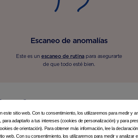
Escaneo de anomalías
Este es un
escaneo de rutina
para asegurarte
de que todo esté bien.
 las 18 semanas
en este sitio web. Con tu consentimiento, los utilizaremos para medir y ana
, para adaptarlo a tus intereses (cookies de personalización) y para pres
ookies de orientación). Para obtener más información, lee la declaración
sitio web. Con su consentimiento, los utilizaremos para medir y analizar e