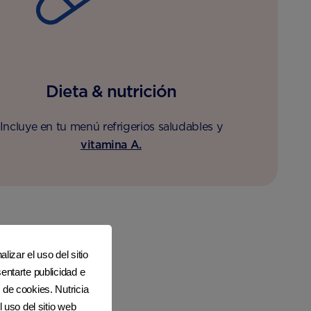
Dieta & nutrición
Incluye en tu menú refrigerios saludables y
vitamina A.
lizar el uso del sitio
entarte publicidad e
 de cookies. Nutricia
l uso del sitio web