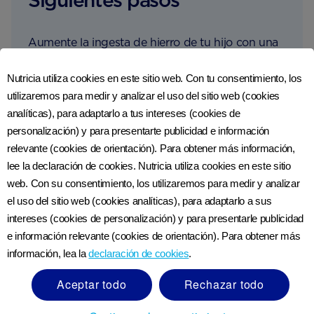
Siguientes pasos
Aumente la ingesta de hierro de tu hijo con una
porción de los siguientes alimentos:
Nutricia utiliza cookies en este sitio web. Con tu consentimiento, los
utilizaremos para medir y analizar el uso del sitio web (cookies
Hamburguesas de res caseras
analíticas), para adaptarlo a tus intereses (cookies de
Cordero a la boloñesa
personalización) y para presentarte publicidad e información
relevante (cookies de orientación). Para obtener más información,
Tostadas de frijoles
lee la declaración de cookies. Nutricia utiliza cookies en este sitio
web. Con su consentimiento, los utilizaremos para medir y analizar
Dhal y arroz ligeramente condimentados
el uso del sitio web (cookies analíticas), para adaptarlo a sus
intereses (cookies de personalización) y para presentarle publicidad
Frittata de brócoli
e información relevante (cookies de orientación). Para obtener más
información, lea la
declaración de cookies
.
Aceptar todo
Rechazar todo
Ver referencias