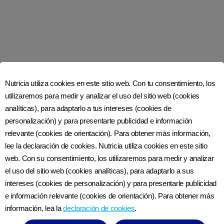
Nutricia utiliza cookies en este sitio web. Con tu consentimiento, los
utilizaremos para medir y analizar el uso del sitio web (cookies
a partir del nacimiento
analíticas), para adaptarlo a tus intereses (cookies de
0 a 6 meses
personalización) y para presentarte publicidad e información
6 a 12 meses
relevante (cookies de orientación). Para obtener más información,
Nutrilon Proexpert Omneo
lee la declaración de cookies. Nutricia utiliza cookies en este sitio
web. Con su consentimiento, los utilizaremos para medir y analizar
Polvo
el uso del sitio web (cookies analíticas), para adaptarlo a sus
VER TIENDAS EN LÍNEA
intereses (cookies de personalización) y para presentarle publicidad
e información relevante (cookies de orientación). Para obtener más
información, lea la
declaración de cookies
.
APRENDE MÁS