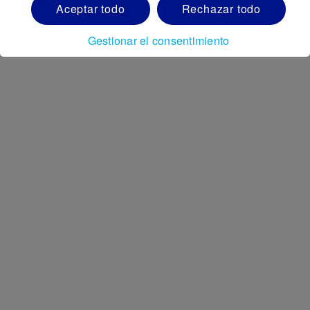
Aceptar todo
Rechazar todo
Gestionar el consentimiento
Nutricia Club cerca de ti
Si tienes una pregunta, ponte en contacto.