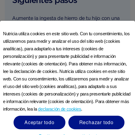
Siguientes pasos
Aumente la ingesta de hierro de tu hijo con una
porción de los siguientes alimentos:
Nutricia utiliza cookies en este sitio web. Con tu consentimiento, los
utilizaremos para medir y analizar el uso del sitio web (cookies
Hamburguesas de res caseras
analíticas), para adaptarlo a tus intereses (cookies de
Cordero a la boloñesa
personalización) y para presentarte publicidad e información
relevante (cookies de orientación). Para obtener más información,
Tostadas de frijoles
lee la declaración de cookies. Nutricia utiliza cookies en este sitio
web. Con su consentimiento, los utilizaremos para medir y analizar
Dhal y arroz ligeramente condimentados
el uso del sitio web (cookies analíticas), para adaptarlo a sus
intereses (cookies de personalización) y para presentarle publicidad
Frittata de brócoli
e información relevante (cookies de orientación). Para obtener más
información, lea la
declaración de cookies
.
Aceptar todo
Rechazar todo
Ver referencias