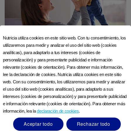
Nutricia utiliza cookies en este sitio web. Con tu consentimiento, los
utilizaremos para medir y analizar el uso del sitio web (cookies
Juegos de bebé: diviértete
analíticas), para adaptarlo a tus intereses (cookies de
con tu recién nacido |
personalización) y para presentarte publicidad e información
Nutriciaclub Bolivia
relevante (cookies de orientación). Para obtener más información,
lee la declaración de cookies. Nutricia utiliza cookies en este sitio
web. Con su consentimiento, los utilizaremos para medir y analizar
Resumen Tu hermoso bebé recién nacido es
como una esponja, absorbiendo cada nueva
el uso del sitio web (cookies analíticas), para adaptarlo a sus
experiencia y aprendiendo y desarrollándose
intereses (cookies de personalización) y para presentarle publicidad
todos los ...
e información relevante (cookies de orientación). Para obtener más
información, lea la
declaración de cookies
.
Aceptar todo
Rechazar todo