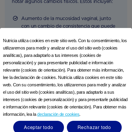
notar algunos cambios físicos. Éstos incluyen:
Aumento de la mucosidad vaginal, junto
con un cambio de consistencia que puede
hacer que parezca clara de huevo.
Nutricia utiliza cookies en este sitio web. Con tu consentimiento, los
Temperatura ligeramente elevada
utilizaremos para medir y analizar el uso del sitio web (cookies
analíticas), para adaptarlo a tus intereses (cookies de
Dolor abdominal
personalización) y para presentarte publicidad e información
relevante (cookies de orientación). Para obtener más información,
Sensibilidad en los senos
lee la declaración de cookies. Nutricia utiliza cookies en este sitio
Manchado
web. Con su consentimiento, los utilizaremos para medir y analizar
el uso del sitio web (cookies analíticas), para adaptarlo a sus
Sentirte hinchada
intereses (cookies de personalización) y para presentarle publicidad
e información relevante (cookies de orientación). Para obtener más
información, lea la
declaración de cookies
.
Aceptar todo
Rechazar todo