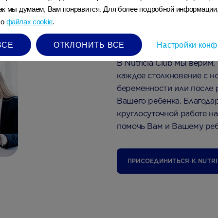
 как мы думаем, Вам понравится. Для более подробной информации
Здоровое бу
 о
файлах cookie
.
формируется
ВСЕ
ОТКЛОНИТЬ ВСЕ
Настройки конф
В Nutricia Club мы верим,
каждое столкновение с н
беременности или после 
Вашего ребенка. Благода
круглосуточной работе н
помочь Вам и Вашему реб
ПРИСОЕДИНИТЬСЯ К NUTRI