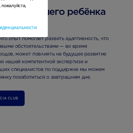
, пожалуйста,
дущее Вашего ребёнка
 сейчас
иденциальности
 что опыт помогает развить адаптивность, что
овыми обстоятельствами — во время
родов, может повлиять на будущее развитие
ря нашей компетентной экспертизе и
аших специалистов по поддержке мы можем
енку позаботиться о завтрашнем дне.
CIA CLUB