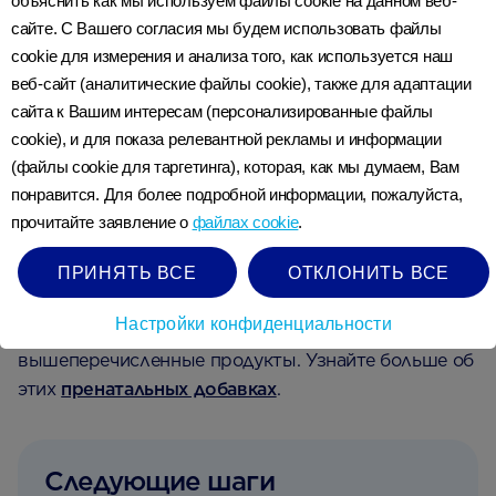
объяснить как мы используем файлы cookie на данном веб-
ежедневного рациона — около 50 г или десять
сайте. С Вашего согласия мы будем использовать файлы
чайных ложек в день для женщин.
cookie для измерения и анализа того, как используется наш
веб-сайт (аналитические файлы cookie), также для адаптации
сайта к Вашим интересам (персонализированные файлы
Омега-3, содержащаяся в жирной рыбе,
cookie), и для показа релевантной рекламы и информации
способствует нормальному развитию мозга и глаз,
(файлы cookie для таргетинга), которая, как мы думаем, Вам
поэтому является важным питательным веществом
понравится. Для более подробной информации, пожалуйста,
для употребления до и во время беременности.
прочитайте заявление о
файлах cookie
.
ПРИНЯТЬ ВСЕ
ОТКЛОНИТЬ ВСЕ
Фолиевая кислота и витамин D являются важной
частью диеты при планировании беременности и
Настройки конфиденциальности
дополняют рацион, в который входят
вышеперечисленные продукты. Узнайте больше об
этих
пренатальных добавках
.
Следующие шаги