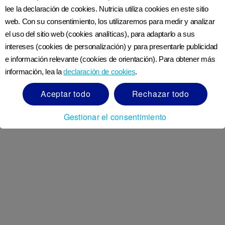
lee la declaración de cookies. Nutricia utiliza cookies en este sitio
Más de Nutriciaclub Uruguay
web. Con su consentimiento, los utilizaremos para medir y analizar
CONTÁCTANOS
el uso del sitio web (cookies analíticas), para adaptarlo a sus
¿CÓMO ESTÁ HECHA NUTRILON?
intereses (cookies de personalización) y para presentarle publicidad
ACERCA DE NUTRICIA
e información relevante (cookies de orientación). Para obtener más
REGISTRO
información, lea la
declaración de cookies
.
DECLARACIÓN DE ACCESIBILIDAD
Aceptar todo
Rechazar todo
SOBRE NUTRICIACLUB
LÍNEA ÉTICA DE DANONE
Gestionar el consentimiento
Apoyo
URUGUAY
POLÍTICA DE PRIVACIDAD
POLÍTICA DE COOKIES
TÉRMINOS Y CONDICIONES
TÉRMINOS DE USO
GARANTÍA DE CALIDAD
PREGUNTAS DE PRIVACIDAD