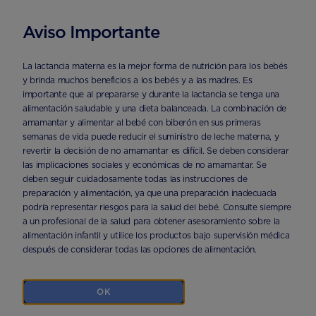
Aviso Importante
INICIO
CATEGORIAS
EDAD
LECHES PARA BEBÉS DE 6 A 12 M
La lactancia materna es la mejor forma de nutrición para los bebés
y brinda muchos beneficios a los bebés y a las madres. Es
importante que al prepararse y durante la lactancia se tenga una
Leches para bebés de
alimentación saludable y una dieta balanceada. La combinación de
amamantar y alimentar al bebé con biberón en sus primeras
semanas de vida puede reducir el suministro de leche materna, y
6 a 12 meses
revertir la decisión de no amamantar es difícil. Se deben considerar
las implicaciones sociales y económicas de no amamantar. Se
deben seguir cuidadosamente todas las instrucciones de
preparación y alimentación, ya que una preparación inadecuada
Productos
podría representar riesgos para la salud del bebé. Consulte siempre
a un profesional de la salud para obtener asesoramiento sobre la
alimentación infantil y utilice los productos bajo supervisión médica
después de considerar todas las opciones de alimentación.
OK