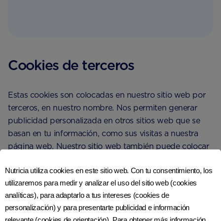
Cookies de terceros
Estas cookies son colocadas en nuestro sitio web por
terceros, en nuestro nombre. Nos permiten generar
publicidad personalizada en otros sitios web que se
basan en tu información, como sus visitas a nuestra
página web. Nuestro sitio web también puede colocar
cookies para servicios de terceros como redes sociales;
Nutricia utiliza cookies en este sitio web. Con tu consentimiento, los
ejemplo: haciendo click en el logo de Facebook para
utilizaremos para medir y analizar el uso del sitio web (cookies
compartir un artículo.
analíticas), para adaptarlo a tus intereses (cookies de
personalización) y para presentarte publicidad e información
No proporcionamos información personal a terceros
relevante (cookies de orientación). Para obtener más información,