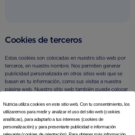
Cookies de terceros
Estas cookies son colocadas en nuestro sitio web por
terceros, en nuestro nombre. Nos permiten generar
publicidad personalizada en otros sitios web que se
basan en tu información, como sus visitas a nuestra
página web. Nuestro sitio web también puede colocar
cookies para servicios de terceros como redes sociales;
Nutricia utiliza cookies en este sitio web. Con tu consentimiento, los
ejemplo: haciendo click en el logo de Facebook para
utilizaremos para medir y analizar el uso del sitio web (cookies
compartir un artículo.
analíticas), para adaptarlo a tus intereses (cookies de
personalización) y para presentarte publicidad e información
No proporcionamos información personal a terceros
relevante (cookies de orientación). Para obtener más información,