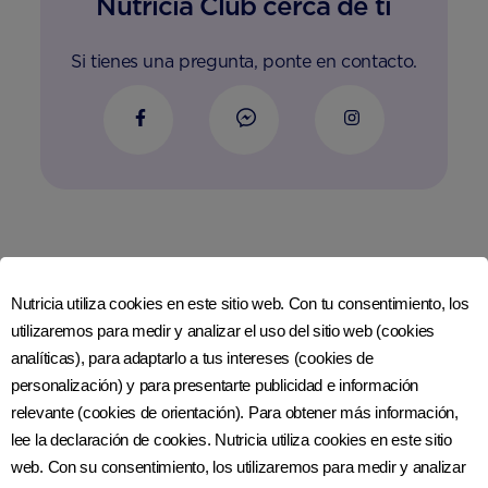
Nutricia Club cerca de ti
Si tienes una pregunta, ponte en contacto.
Únete a nosotros en las redes sociales
Nutricia utiliza cookies en este sitio web. Con tu consentimiento, los
utilizaremos para medir y analizar el uso del sitio web (cookies
analíticas), para adaptarlo a tus intereses (cookies de
personalización) y para presentarte publicidad e información
Más de Nutriciaclub
relevante (cookies de orientación). Para obtener más información,
CONTÁCTANOS
lee la declaración de cookies. Nutricia utiliza cookies en este sitio
¿CÓMO ESTÁ HECHA NUTRILON?
web. Con su consentimiento, los utilizaremos para medir y analizar
ACERCA DE NUTRICIA