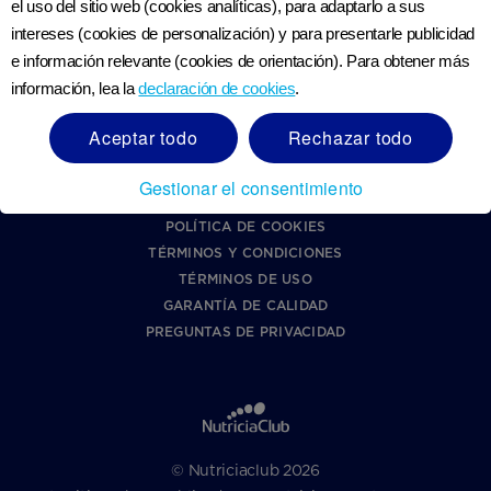
el uso del sitio web (cookies analíticas), para adaptarlo a sus
REGISTRO
intereses (cookies de personalización) y para presentarle publicidad
DECLARACIÓN DE ACCESIBILIDAD
e información relevante (cookies de orientación). Para obtener más
SOBRE NUTRICIACLUB
información, lea la
declaración de cookies
.
LÍNEA ÉTICA DE DANONE
Apoyo
Aceptar todo
Rechazar todo
REPÚBLICA DOMINICANA
Gestionar el consentimiento
POLÍTICA DE PRIVACIDAD
POLÍTICA DE COOKIES
TÉRMINOS Y CONDICIONES
TÉRMINOS DE USO
GARANTÍA DE CALIDAD
PREGUNTAS DE PRIVACIDAD
© Nutriciaclub 2026