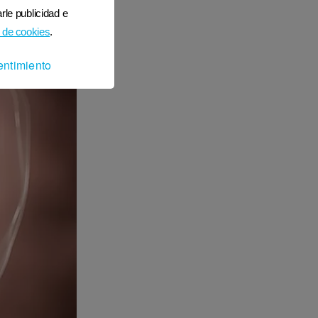
rle publicidad e
 de cookies
.
entimiento