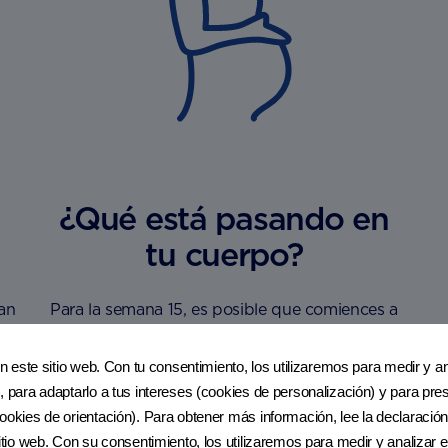
¿Qué está pasando en
tu cuerpo?
an
Para la semana 15, es posible que comiences a
notar tu
vientre de embarazo.
en este sitio web. Con tu consentimiento, los utilizaremos para medir y ana
, para adaptarlo a tus intereses (cookies de personalización) y para pres
ookies de orientación). Para obtener más información, lee la declaración
sitio web. Con su consentimiento, los utilizaremos para medir y analizar e