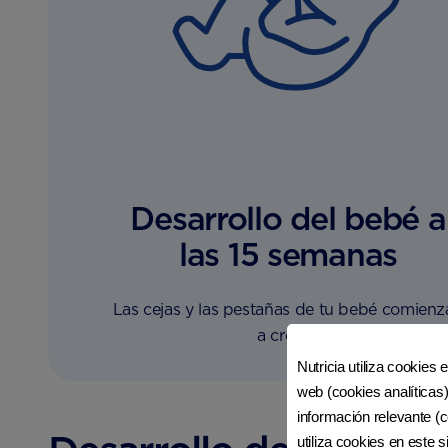
Desarrollo del bebé a
las 15 semanas
Las cejas y las pestañas de tu bebé comienz
a crecer.
Nutricia utiliza cookies 
web (cookies analíticas)
información relevante (c
utiliza cookies en este 