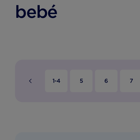
bebé
1-4
5
6
7