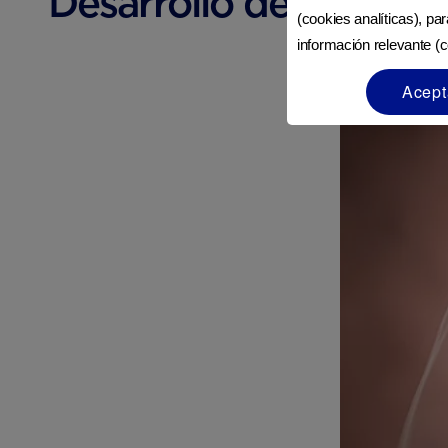
Desarrollo del bebé a
(cookies analíticas), pa
información relevante (c
Acept