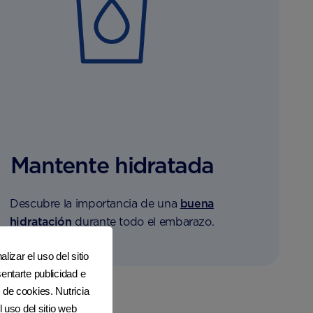
Mantente hidratada
Descubre la importancia de una
buena
hidratación
durante todo el embarazo.
lizar el uso del sitio
entarte publicidad e
 de cookies. Nutricia
l uso del sitio web