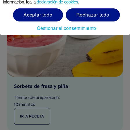
información, lea la
declaración de cookies
.
Aceptar todo
Rechazar todo
Gestionar el consentimiento
Sorbete de fresa y piña
Tiempo de preparación:
10 minutos
IR A RECETA