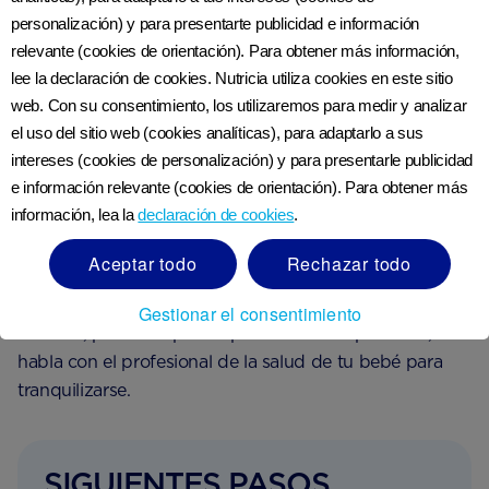
personalización) y para presentarte publicidad e información
Amamantar o mecer suavemente a tu bebé puede
relevante (cookies de orientación). Para obtener más información,
ayudarlo a sentirse cómodo.
lee la declaración de cookies. Nutricia utiliza cookies en este sitio
web. Con su consentimiento, los utilizaremos para medir y analizar
el uso del sitio web (cookies analíticas), para adaptarlo a sus
A tu bebé de 1 mes le encantará el contacto físico
intereses (cookies de personalización) y para presentarle publicidad
contigo, por lo que los masajes, los abrazos y el
e información relevante (cookies de orientación). Para obtener más
movimiento suave de brazos y piernas son buenas
información, lea la
declaración de cookies
.
formas de calmarlo. Es útil recordar que no todos los
bebés se desarrollan al mismo ritmo y que existe una
Aceptar todo
Rechazar todo
amplia gama de lo que se considera “normal”. Tu bebé
puede ir adelantado en algunas áreas y un poco atrás
Gestionar el consentimiento
en otras, pero si te preocupan retrasos específicos,
habla con el profesional de la salud de tu bebé para
tranquilizarse.
SIGUIENTES PASOS