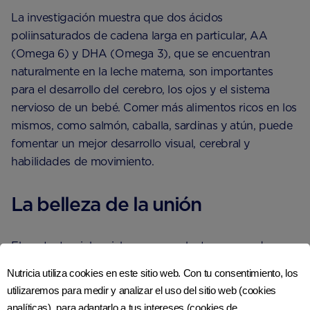
La investigación muestra que dos ácidos
poliinsaturados de cadena larga en particular, AA
(Omega 6) y DHA (Omega 3), que se encuentran
naturalmente en la leche materna, son importantes
para el desarrollo del cerebro, los ojos y el sistema
nervioso de un bebé. Comer más alimentos ricos en los
mismos, como salmón, caballa, sardinas y atún, puede
fomentar un mejor desarrollo visual, cerebral y
habilidades de movimiento.
La belleza de la unión
El contacto piel a piel es una excelente manera de
fortalecer el vínculo emocional entre ustedes. También
Nutricia utiliza cookies en este sitio web. Con tu consentimiento, los
ayuda a regular la frecuencia cardíaca y la temperatura
utilizaremos para medir y analizar el uso del sitio web (cookies
de tu bebé.
analíticas), para adaptarlo a tus intereses (cookies de