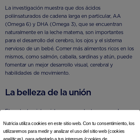
La investigación muestra que dos ácidos
poliinsaturados de cadena larga en particular, AA
(Omega 6) y DHA (Omega 3), que se encuentran
naturalmente en la leche materna, son importantes
para el desarrollo del cerebro, los ojos y el sistema
nervioso de un bebé. Comer más alimentos ricos en los
mismos, como salmón, caballa, sardinas y atún, puede
fomentar un mejor desarrollo visual, cerebral y
habilidades de movimiento.
La belleza de la unión
El contacto piel a piel es una excelente manera de
fortalecer el vínculo emocional entre ustedes. También
Nutricia utiliza cookies en este sitio web. Con tu consentimiento, los
ayuda a regular la frecuencia cardíaca y la temperatura
utilizaremos para medir y analizar el uso del sitio web (cookies
de tu bebé.
analíticas), para adaptarlo a tus intereses (cookies de