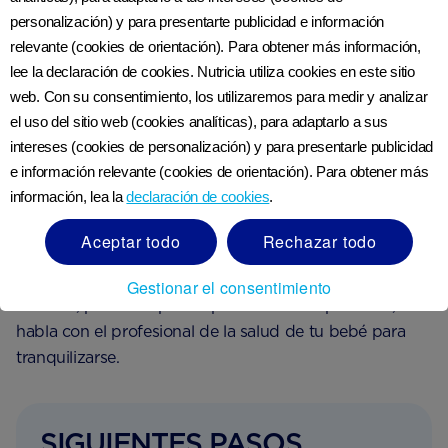
personalización) y para presentarte publicidad e información
Amamantar o mecer suavemente a tu bebé puede
relevante (cookies de orientación). Para obtener más información,
ayudarlo a sentirse cómodo.
lee la declaración de cookies. Nutricia utiliza cookies en este sitio
web. Con su consentimiento, los utilizaremos para medir y analizar
el uso del sitio web (cookies analíticas), para adaptarlo a sus
A tu bebé de 1 mes le encantará el contacto físico
intereses (cookies de personalización) y para presentarle publicidad
contigo, por lo que los masajes, los abrazos y el
e información relevante (cookies de orientación). Para obtener más
movimiento suave de brazos y piernas son buenas
información, lea la
declaración de cookies
.
formas de calmarlo. Es útil recordar que no todos los
bebés se desarrollan al mismo ritmo y que existe una
Aceptar todo
Rechazar todo
amplia gama de lo que se considera “normal”. Tu bebé
puede ir adelantado en algunas áreas y un poco atrás
Gestionar el consentimiento
en otras, pero si te preocupan retrasos específicos,
habla con el profesional de la salud de tu bebé para
tranquilizarse.
SIGUIENTES PASOS