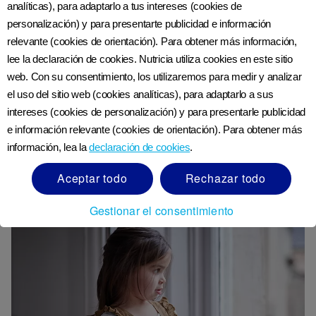
analíticas), para adaptarlo a tus intereses (cookies de
personalización) y para presentarte publicidad e información
Cuando tu niño da un paso atrás
relevante (cookies de orientación). Para obtener más información,
en su desarrollo
lee la declaración de cookies. Nutricia utiliza cookies en este sitio
web. Con su consentimiento, los utilizaremos para medir y analizar
el uso del sitio web (cookies analíticas), para adaptarlo a sus
Los niños pequeños pueden retroceder en su
intereses (cookies de personalización) y para presentarle publicidad
desarrollo de vez en cuando. Puede ser una señal de
e información relevante (cookies de orientación). Para obtener más
que están abrumados con la cantidad de desarrollo
información, lea la
declaración de cookies
.
que están atravesando o puede ser una reacción a un
Aceptar todo
Rechazar todo
cambio, como la llegada de un nuevo hermano.
Gestionar el consentimiento