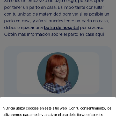
Si tienes un embarazo de bajo riesgo, puedes optar
por tener un parto en casa. Es importante consultar
con tu unidad de maternidad para ver si es posible un
parto en casa, y aún si puedes tener un parto en casa,
debes empacar una
bolsa de hospital
por si acaso.
Obtén más información sobre el parto en casa aquí.
Dra. Sarah Jarvis
Nutricia utiliza cookies en este sitio web. Con tu consentimiento, los
utilizaremos para medir y analizar el uso del sitio web (cookies