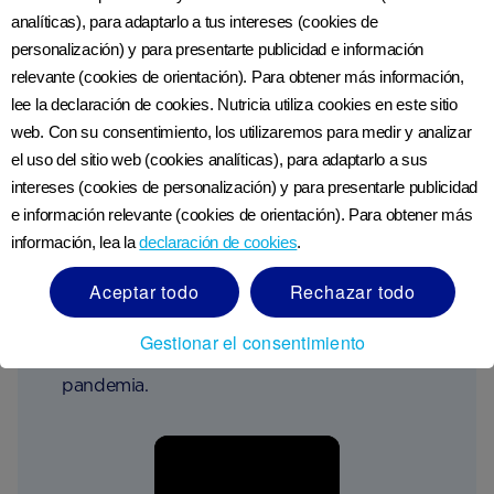
La Dra. Sarah Jarvis, es una médico de
analíticas), para adaptarlo a tus intereses (cookies de
cabecera calificada y una escritora y
personalización) y para presentarte publicidad e información
locutora médica activa, con un interés
relevante (cookies de orientación). Para obtener más información,
especial en la salud de la mujer.
lee la declaración de cookies. Nutricia utiliza cookies en este sitio
web. Con su consentimiento, los utilizaremos para medir y analizar
Además de ser la experta médica residente
el uso del sitio web (cookies analíticas), para adaptarlo a sus
en el programa de Jeremy Vine de la BBC
intereses (cookies de personalización) y para presentarle publicidad
Radio 2, durante la pandemia de
e información relevante (cookies de orientación). Para obtener más
coronavirus, la Dra.Sarah Jarvis aparece
información, lea la
declaración de cookies
.
regularmente en The One Show de BBC 1,
Aceptar todo
Rechazar todo
Coronavirus: Q&A de ITV y noticias del
Canal 5, brindando su consejo experto
Gestionar el consentimiento
acerca de todos los aspectos de la
pandemia.