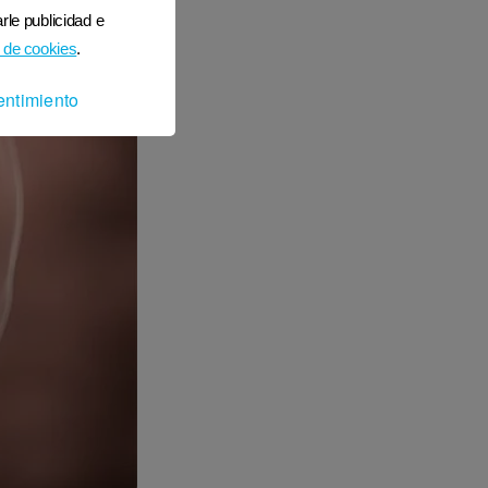
rle publicidad e
 de cookies
.
entimiento