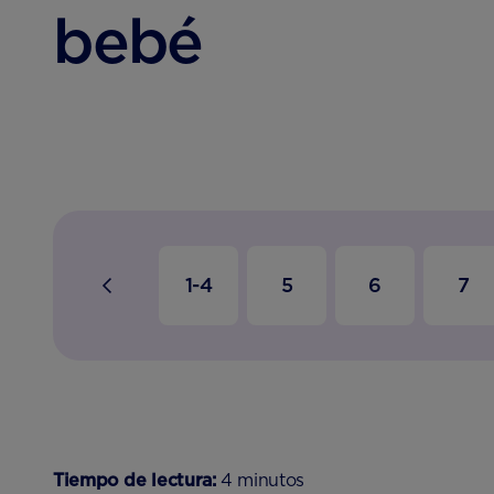
bebé
1-4
5
6
7
Tiempo de lectura:
4 minutos