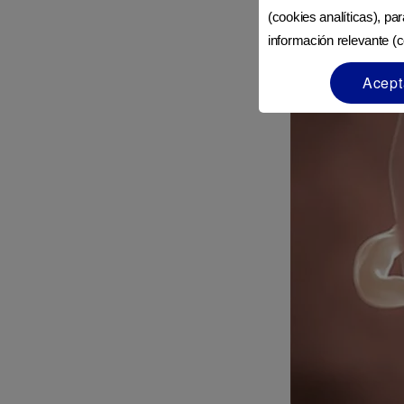
(cookies analíticas), pa
información relevante (c
Acept