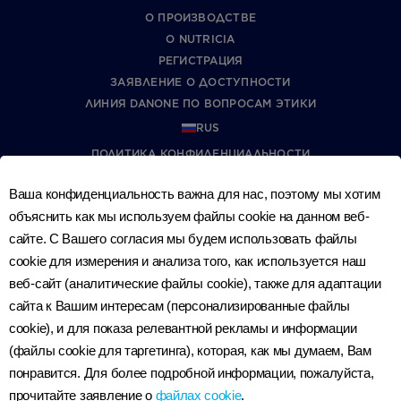
О ПРОИЗВОДСТВЕ
О NUTRICIA
РЕГИСТРАЦИЯ
ЗАЯВЛЕНИЕ О ДОСТУПНОСТИ
ЛИНИЯ DANONE ПО ВОПРОСАМ ЭТИКИ
RUS
ПОЛИТИКА КОНФИДЕНЦИАЛЬНОСТИ
УCЛОВИЯ И ПОЛОЖЕНИЯ
Ваша конфиденциальность важна для нас, поэтому мы хотим
ГАРАНТИЯ КАЧЕСТВА
объяснить как мы используем файлы cookie на данном веб-
ГАРАНТИЯ КАЧЕСТВА NUTRILON PREMIUM
сайте. С Вашего согласия мы будем использовать файлы
ВОПРОСЫ О КОНФИДЕНЦИАЛЬНОСТИ
cookie для измерения и анализа того, как используется наш
веб-сайт (аналитические файлы cookie), также для адаптации
сайта к Вашим интересам (персонализированные файлы
cookie), и для показа релевантной рекламы и информации
(файлы cookie для таргетинга), которая, как мы думаем, Вам
© Nutriciaclub 2026
понравится. Для более подробной информации, пожалуйста,
Данный веб-сайт — собственность компании Nutricia Export
прочитайте заявление о
файлах cookie
.
B.V.; зарегистрированный номер компании: 05054856,