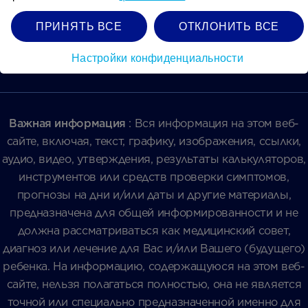
адрес: Lange Kleiweg 6, 4th Floor ‘The Lobby’, 2288 GK Rijswijk,
ПРИНЯТЬ ВСЕ
ОТКЛОНИТЬ ВСЕ
Gollandiya
Настройки конфиденциальности
Важная информация
: Вся информация на этом веб-
сайте, включая, текст, графику, изображения, ссылки,
аудио, видео, утверждения, результаты калькуляторов,
инструментов или средств проверки симптомов,
прогнозы на дни и/или даты и другие материалы,
предназначена для общей информированности и не
должна рассматриваться как медицинский совет,
диагноз или лечение для Вас и/или Вашего (будущего)
ребенка. На информацию, содержащуюся на этом веб-
сайте, нельзя полагаться полностью, она не является
точной или специально предназначенной именно для