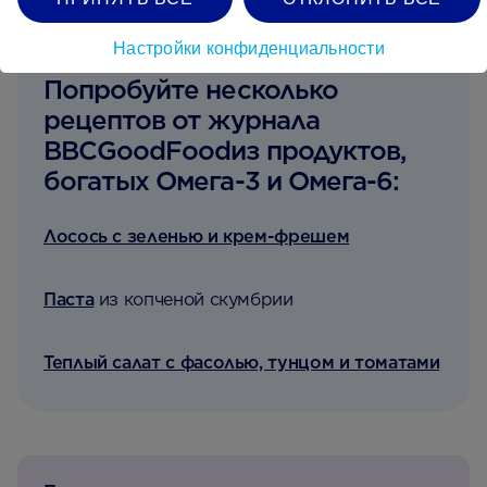
Лосось, скумбрия, сардины или тунец
Настройки конфиденциальности
Попробуйте несколько
рецептов от журнала
BBCGoodFoodиз продуктов,
богатых Омега-3 и Омега-6:
Лосось с зеленью и крем-фрешем
Паста
из копченой скумбрии
Теплый салат с фасолью, тунцом и томатами