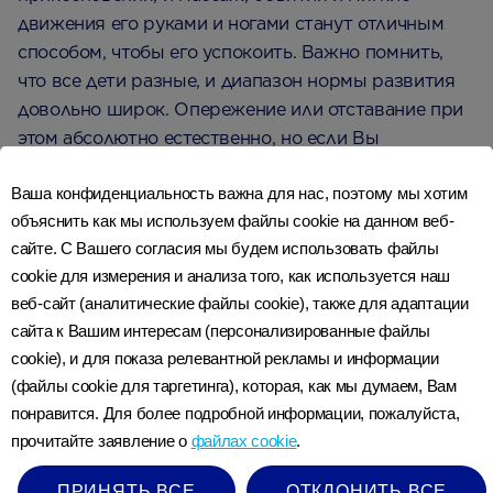
движения его руками и ногами станут отличным
способом, чтобы его успокоить. Важно помнить,
что все дети разные, и диапазон нормы развития
довольно широк. Опережение или отставание при
этом абсолютно естественно, но если Вы
переживаете о каких-то особенностях Вашего
Ваша конфиденциальность важна для нас, поэтому мы хотим
ребенка, проконсультируйтесь с Вашим педиатром,
объяснить как мы используем файлы cookie на данном веб-
чтобы успокоить свои переживания по этому
сайте. С Вашего согласия мы будем использовать файлы
поводу.
cookie для измерения и анализа того, как используется наш
веб-сайт (аналитические файлы cookie), также для адаптации
сайта к Вашим интересам (персонализированные файлы
СЛЕДУЮЩИЕ ЩАГИ
cookie), и для показа релевантной рекламы и информации
(файлы cookie для таргетинга), которая, как мы думаем, Вам
Добавьте несколько пунктов в
понравится. Для более подробной информации, пожалуйста,
свой список покупок:
прочитайте заявление о
файлах cookie
.
ПРИНЯТЬ ВСЕ
ОТКЛОНИТЬ ВСЕ