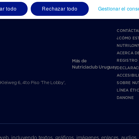
ar todo
Rechazar todo
Gestionar el cons
CONTÁCTA
¿CÓMO ES
NUTRILON
ACERCA DE
REGISTRO
Más de
Nutriciaclub Uruguay
DECLARAC
ACCESIBIL
 Kleiweg 6, 4to Piso ‘The Lobby’,
SOBRE NU
LÍNEA ÉTI
DANONE
web, incluyendo textos, gráficos, imágenes, enlaces, audios,