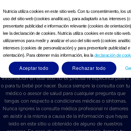
Nutricia utiliza cookies en este sitio web. Con tu consentimiento, los u
Aviso médico:
La información presente en este sitio web,
uso del sitio web (cookies analíticas), para adaptarlo a tus intereses 
incluyendo textos, gráficos, imágenes, enlaces, audios,
presentarte publicidad e información relevante (cookies de orientació
videos, declaraciones, resultados de cualquier calculadora
lee la declaración de cookies. Nutricia utiliza cookies en este sitio we
predictiva o herramientas y verificadores de síntomas, días
utilizaremos para medir y analizar el uso del sitio web (cookies analíti
y fechas predictivas y otros materiales, son para propósitos
intereses (cookies de personalización) y para presentarle publicidad e
orientación). Para obtener más información, lea la
declaración de cook
de información general únicamente, y no deben ser
considerados como consejos de salud o médicos,
Aceptar todo
Rechazar todo
Ge
diagnósticos o tratamientos para ti o tu bebé por nacer. La
información en este sitio no es precisa ni específica para ti
o para tu bebé por nacer. Busca siempre la consulta con tu
médico o asesor de salud para cualquier pregunta que
tengas con respecto a condiciones médicas o síntomas.
Nunca ignores la consulta médica profesional ni demores
en asistir a la misma a causa de la información que hayas
leído en este sitio u obtenido de alguno de nuestros