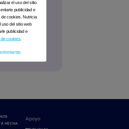
lizar el uso del sitio
entarte publicidad e
 de cookies. Nutricia
l uso del sitio web
rle publicidad e
 de cookies
.
entimiento
NOS
Apoyo
TÁ HECHA