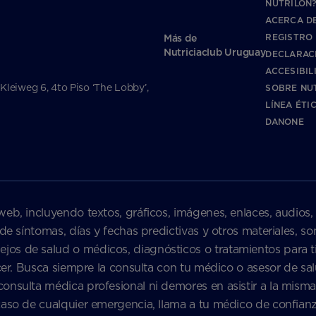
NUTRILON
ACERCA DE
REGISTRO
Más de
Nutriciaclub Uruguay
DECLARAC
ACCESIBIL
 Kleiweg 6, 4to Piso ‘The Lobby’,
SOBRE NU
LÍNEA ÉTI
DANONE
web, incluyendo textos, gráficos, imágenes, enlaces, audios,
 de síntomas, días y fechas predictivas y otros materiales, 
s de salud o médicos, diagnósticos o tratamientos para ti 
nacer. Busca siempre la consulta con tu médico o asesor de 
onsulta médica profesional ni demores en asistir a la misma
caso de cualquier emergencia, llama a tu médico de confian