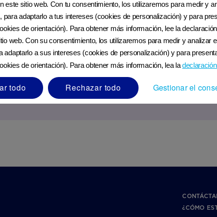
en este sitio web. Con tu consentimiento, los utilizaremos para medir y ana
Nutricia Club cerca de ti
, para adaptarlo a tus intereses (cookies de personalización) y para pres
ookies de orientación). Para obtener más información, lee la declaración
sitio web. Con su consentimiento, los utilizaremos para medir y analizar e
Si tienes una pregunta, ponte en contacto.
ra adaptarlo a sus intereses (cookies de personalización) y para presenta
ookies de orientación). Para obtener más información, lea la
declaración
ar todo
Rechazar todo
Gestionar el cons
Facebook
Messenger
Instagram
CONTÁCTA
¿CÓMO ES