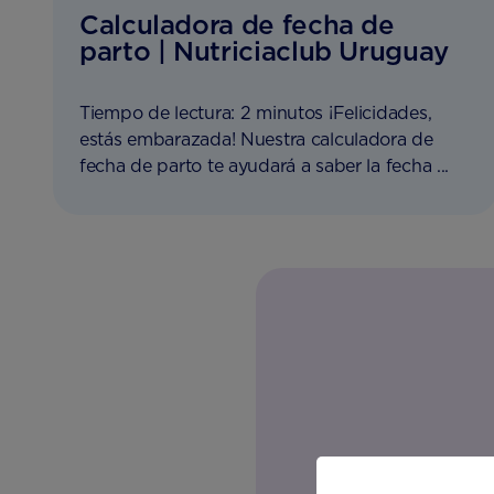
Calculadora de fecha de
parto | Nutriciaclub Uruguay
Tiempo de lectura: 2 minutos ¡Felicidades,
estás embarazada! Nuestra calculadora de
fecha de parto te ayudará a saber la fecha ...