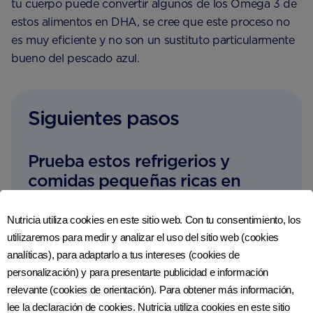
tu cuerpo puede convertir algunos de los Omega 3 de
estos alimentos en DHA, se cree que este proceso no
es muy eficiente y no son un sustituto particularmente
bueno del pescado azul.
Siguientes pasos
Prueba estos refrigerios y
comidas pequeñas ricas en
Omega 3:
Nutricia utiliza cookies en este sitio web. Con tu consentimiento, los
Pescado azul sobre una rebanada de pan
utilizaremos para medir y analizar el uso del sitio web (cookies
integral
analíticas), para adaptarlo a tus intereses (cookies de
personalización) y para presentarte publicidad e información
Salmón a la plancha con verduras al vapor
relevante (cookies de orientación). Para obtener más información,
lee la declaración de cookies. Nutricia utiliza cookies en este sitio
Croquetas de salmón