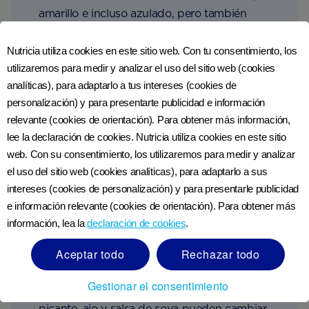
amarillo e incluso azulado, pero también
puede tomar tonos naranjas, rosas, verdes o
cafés, usualmente en respuesta a algo que
Nutricia utiliza cookies en este sitio web. Con tu consentimiento, los
hayas comido o bebido, como remolacha o
utilizaremos para medir y analizar el uso del sitio web (cookies
bastantes vegetales verdes.
analíticas), para adaptarlo a tus intereses (cookies de
personalización) y para presentarte publicidad e información
relevante (cookies de orientación). Para obtener más información,
Si notas que tu leche tiene un color rojo u
lee la declaración de cookies. Nutricia utiliza cookies en este sitio
oxidado, puede ser que tus pezones estén
web. Con su consentimiento, los utilizaremos para medir y analizar
agrietados. Esto no representa un problema
el uso del sitio web (cookies analíticas), para adaptarlo a sus
para tu bebé, pero si esto persiste o si tu
intereses (cookies de personalización) y para presentarle publicidad
bebé rechaza el alimento, es mejor que
e información relevante (cookies de orientación). Para obtener más
acudas con un profesional de la salud.
información, lea la
declaración de cookies
.
Aceptar todo
Rechazar todo
El sabor de tu leche también puede cambiar
de dulce (gracias al azúcar de la lactosa) a
Gestionar el consentimiento
un sabor más fuerte. Alimentos como el
picante, ajo y salsa de soya pueden cambiar