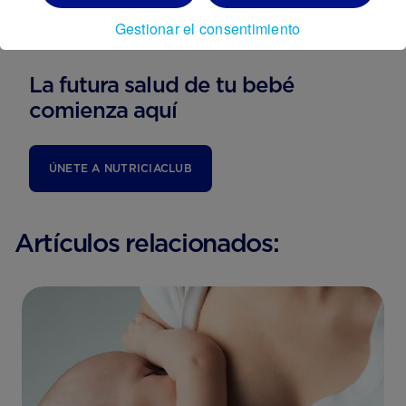
Gestionar el consentimiento
La futura salud de tu bebé
comienza aquí
ÚNETE A NUTRICIACLUB
Artículos relacionados: