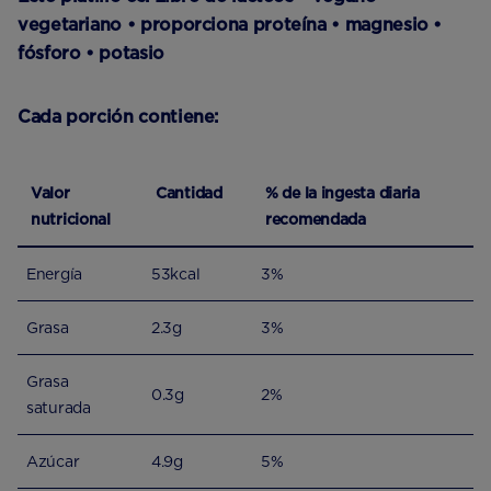
vegetariano • proporciona proteína • magnesio •
fósforo • potasio
Cada porción contiene:
Valor
Cantidad
% de la ingesta diaria
nutricional
recomendada
Energía
53kcal
3%
Grasa
2.3g
3%
Grasa
0.3g
2%
saturada
Azúcar
4.9g
5%