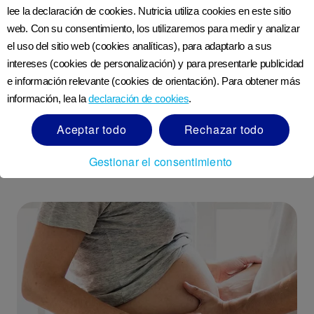
lee la declaración de cookies. Nutricia utiliza cookies en este sitio
web. Con su consentimiento, los utilizaremos para medir y analizar
La futura salud de tu bebé
el uso del sitio web (cookies analíticas), para adaptarlo a sus
comienza aquí
intereses (cookies de personalización) y para presentarle publicidad
e información relevante (cookies de orientación). Para obtener más
información, lea la
declaración de cookies
.
ÚNETE A NUTRICIACLUB
Aceptar todo
Rechazar todo
Gestionar el consentimiento
Artículos relacionados: