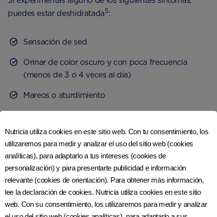
Si experimentas alguno de los siguientes síntomas,
5
puedes estar deshidratada
:
Sensación de sed
Orinar de color oscuro y con poca frecuencia
(menos de 3 o 4 veces al día)
Mareos o aturdimiento
Dolor de cabeza
Nutricia utiliza cookies en este sitio web. Con tu consentimiento, los
Cansancio
utilizaremos para medir y analizar el uso del sitio web (cookies
Sequedad de boca, labios y ojos.
analíticas), para adaptarlo a tus intereses (cookies de
personalización) y para presentarte publicidad e información
relevante (cookies de orientación). Para obtener más información,
Para rehidratarte, bebe más líquido lo antes posible.
lee la declaración de cookies. Nutricia utiliza cookies en este sitio
Una bebida dulce como el jugo de frutas puede
web. Con su consentimiento, los utilizaremos para medir y analizar
el uso del sitio web (cookies analíticas), para adaptarlo a sus