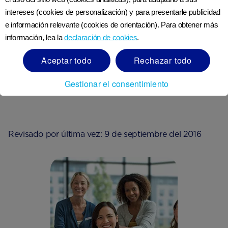
ayudar a reemplazar el azúcar perdido y un bocadillo
intereses (cookies de personalización) y para presentarle publicidad
salado, como las nueces saladas, puede ayudarte a
6
e información relevante (cookies de orientación). Para obtener más
reemplazar la
sal
perdida
.
información, lea la
declaración de cookies
.
Aceptar todo
Rechazar todo
Ver referencias
Gestionar el consentimiento
Revisado por última vez: 9 de septiembre del 2016