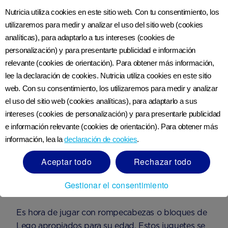
Ambos pueden hacer música juntos y esto
Nutricia utiliza cookies en este sitio web. Con tu consentimiento, los
ayudará a tu bebé a reconocer sonidos y a su vez
utilizaremos para medir y analizar el uso del sitio web (cookies
mejorar su coordinación.
analíticas), para adaptarlo a tus intereses (cookies de
personalización) y para presentarte publicidad e información
Tener una llamada telefónica
relevante (cookies de orientación). Para obtener más información,
lee la declaración de cookies. Nutricia utiliza cookies en este sitio
web. Con su consentimiento, los utilizaremos para medir y analizar
Si hay un teléfono viejo que no usas o un teléfono
el uso del sitio web (cookies analíticas), para adaptarlo a sus
de juguete, pueden pretender “hablar” entre ellos
intereses (cookies de personalización) y para presentarle publicidad
y emitir sonidos diferentes. Este juego es divertido
e información relevante (cookies de orientación). Para obtener más
y ayuda a desarrollar el lenguaje y las habilidades
información, lea la
declaración de cookies
.
sociales de tu hijo mientras intenta imitar los
sonidos que haces.
Aceptar todo
Rechazar todo
Construir juntos
Gestionar el consentimiento
Es hora de jugar con rompecabezas o bloques de
Lego apropiados para su edad. Estos juguetes se