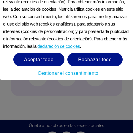
relevante (cookies de orientación). Para obtener más información,
lee la declaración de cookies. Nutricia utiliza cookies en este sitio
web. Con su consentimiento, los utilizaremos para medir y analizar
el uso del sitio web (cookies analíticas), para adaptarlo a sus
intereses (cookies de personalización) y para presentarle publicidad
e información relevante (cookies de orientación). Para obtener más
Nutricia Club cerca de ti
información, lea la
declaración de cookies
.
Aceptar todo
Rechazar todo
Si tienes una pregunta, ponte en contacto.
Gestionar el consentimiento
Únete a nosotros en las redes sociales