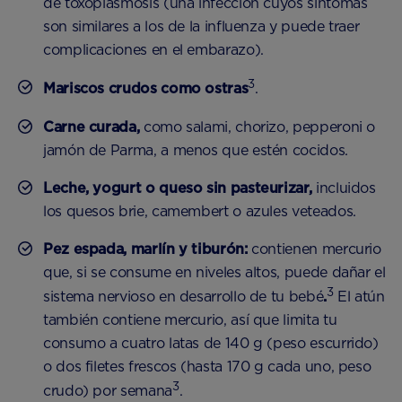
de toxoplasmosis (una infección cuyos síntomas
son similares a los de la influenza y puede traer
complicaciones en el embarazo).
3
Mariscos crudos como ostras
.
Carne curada,
como salami, chorizo, pepperoni o
jamón de Parma, a menos que estén cocidos.
Leche, yogurt o queso sin pasteurizar,
incluidos
los quesos brie, camembert o azules veteados.
Pez espada, marlín y tiburón:
contienen mercurio
que, si se consume en niveles altos, puede dañar el
3
sistema nervioso en desarrollo de tu bebé
.
El atún
también contiene mercurio, así que limita tu
consumo a cuatro latas de 140 g (peso escurrido)
o dos filetes frescos (hasta 170 g cada uno, peso
3
crudo) por semana
.