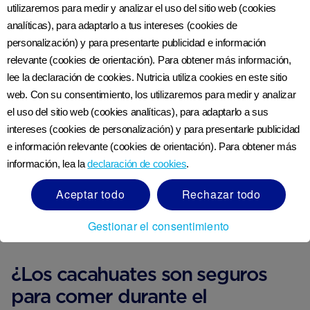
utilizaremos para medir y analizar el uso del sitio web (cookies
analíticas), para adaptarlo a tus intereses (cookies de
personalización) y para presentarte publicidad e información
Recetario gratis ‘Comiendo
relevante (cookies de orientación). Para obtener más información,
por 2’
lee la declaración de cookies. Nutricia utiliza cookies en este sitio
web. Con su consentimiento, los utilizaremos para medir y analizar
Recetas saludables y sabrosas de la chef
el uso del sitio web (cookies analíticas), para adaptarlo a sus
Lorraine Pascale y nuestro equipo de
intereses (cookies de personalización) y para presentarle publicidad
nutricionistas.
e información relevante (cookies de orientación). Para obtener más
información, lea la
declaración de cookies
.
ÚNETE A NUTRICIACLUB
Aceptar todo
Rechazar todo
Gestionar el consentimiento
¿Los cacahuates son seguros
para comer durante el