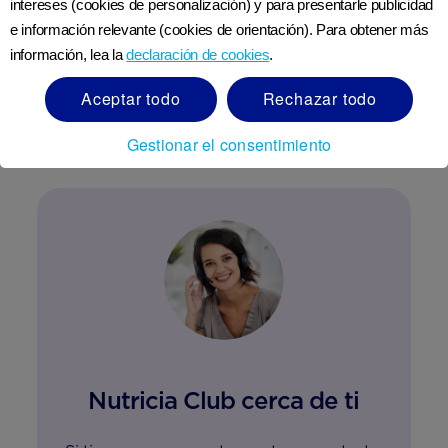
intereses (cookies de personalización) y para presentarle publicidad
e información relevante (cookies de orientación). Para obtener más
CRECIMIENTO Y DESARROLLO​​ Las
información, lea la
declaración de cookies
.
necesidades nutricionales de un niño son
diferentes a las tuyas Los padres deben estar
Aceptar todo
Rechazar todo
conscientes que ...
Gestionar el consentimiento
Nutricia Club cerca de ti