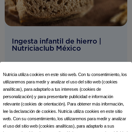
Ingesta infantil de hierro |
Nutriciaclub México
Alimento para el cerebro Incluyendo más hierro
en la dieta de tu pequeño El hierro es un
Nutricia utiliza cookies en este sitio web. Con tu consentimiento, los
nutriente esencial para ...
utilizaremos para medir y analizar el uso del sitio web (cookies
analíticas), para adaptarlo a tus intereses (cookies de
personalización) y para presentarte publicidad e información
relevante (cookies de orientación). Para obtener más información,
Prebióticos y vitaminas, tus
lee la declaración de cookies. Nutricia utiliza cookies en este sitio
grandes aliados para su dieta |
web. Con su consentimiento, los utilizaremos para medir y analizar
Nutriciaclub México
el uso del sitio web (cookies analíticas), para adaptarlo a sus