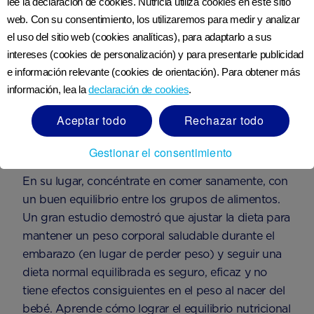
lee la declaración de cookies. Nutricia utiliza cookies en este sitio
web. Con su consentimiento, los utilizaremos para medir y analizar
el uso del sitio web (cookies analíticas), para adaptarlo a sus
intereses (cookies de personalización) y para presentarle publicidad
e información relevante (cookies de orientación). Para obtener más
información, lea la
declaración de cookies
.
Aceptar todo
Rechazar todo
Gestionar el consentimiento
En su lugar, concéntrate en comer sanamente, con
un buen equilibrio entre los grupos de alimentos.
Un gran estudio demostró que ajustar la dieta para
mantener un peso corporal saludable durante el
embarazo (en lugar de perder peso) y seguir una
dieta normal equilibrada es seguro, eficaz y no
tiene efectos consiguientes en el peso al nacer del
bebé. Aprende cómo lograr el equilibrio nutricional