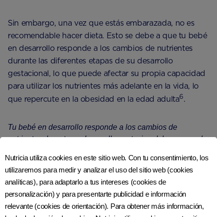
Sin embargo, una vez que estás embarazada, no es
recomendable hacer dieta. Esto se debe a que tu bebé
en desarrollo responde a los cambios de nutrientes
durante las diferentes etapas de su desarrollo
gestacional, lo que puede afectar su propia capacidad
para utilizar los nutrientes más adelante en la vida, lo
6
que repercute en la obesidad en la edad adulta
.
Tu bebé en desarrollo responde a los cambios de
nutrientes durante su desarrollo gestacional, lo que puede
afectar su propia capacidad para utilizar los nutrientes más
Nutricia utiliza cookies en este sitio web. Con tu consentimiento, los
adelante en la vida.
utilizaremos para medir y analizar el uso del sitio web (cookies
analíticas), para adaptarlo a tus intereses (cookies de
personalización) y para presentarte publicidad e información
relevante (cookies de orientación). Para obtener más información,