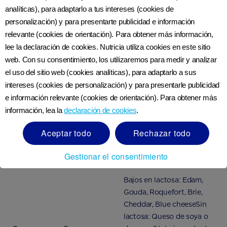
analíticas), para adaptarlo a tus intereses (cookies de
4
Tazón de pudín de arroz (200g) 7.8g lactosa
personalización) y para presentarte publicidad e información
relevante (cookies de orientación). Para obtener más información,
lee la declaración de cookies. Nutricia utiliza cookies en este sitio
Tipo de
Alimento que
Alternativa baja en
web. Con su consentimiento, los utilizaremos para medir y analizar
alimento
contiene
lactosa
el uso del sitio web (cookies analíticas), para adaptarlo a sus
lactosa
intereses (cookies de personalización) y para presentarle publicidad
e información relevante (cookies de orientación). Para obtener más
Mantequilla, mantequilla
información, lea la
declaración de cookies
.
clarificada o ghee, crema
Grasa
Margarina
untable sin lácteos,
Aceptar todo
Rechazar todo
untable de soya, aceites
Gestionar el consentimiento
vegetales
Bajos en lactosa: Edam,
Gouda, Roquefort, Brie,
Cheddar, Blue cheeseSin
lactosa: Queso de soya o