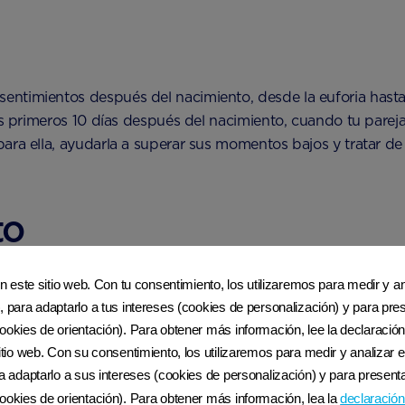
imientos después del nacimiento, desde la euforia hasta el a
los primeros 10 días después del nacimiento, cuando tu parej
ara ella, ayudarla a superar sus momentos bajos y tratar d
to
en este sitio web. Con tu consentimiento, los utilizaremos para medir y ana
aciones sexuales después de dar a luz, pero durante las prim
, para adaptarlo a tus intereses (cookies de personalización) y para pres
e sueño mientras se adapta a la nueva rutina, así que lo me
ookies de orientación). Para obtener más información, lee la declaración
sitio web. Con su consentimiento, los utilizaremos para medir y analizar e
ra adaptarlo a sus intereses (cookies de personalización) y para presenta
ookies de orientación). Para obtener más información, lea la
declaración