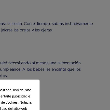
ra la siesta. Con el tiempo, sabrás instintivamente
larse las orejas y las ojeras.
guirá necesitando al menos una alimentación
cumpleaños. A los bebés les encanta que los
ntos.
lizar el uso del sitio
entarte publicidad e
 de cookies. Nutricia
l uso del sitio web