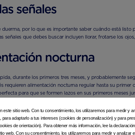
as señales
 duerma, por lo que es importante saber cuándo está listo pa
eñales que debes buscar incluyen llorar, frotarse los ojos, ja
entación nocturna
 pida, durante los primeros tres meses, y probablemente se
s requieren alimentación nocturna regular hasta su primer 
erfecta para que se formen lazos en sus primeros meses ju
úster’?
en este sitio web. Con tu consentimiento, los utilizaremos para medir y ana
, para adaptarlo a tus intereses (cookies de personalización) y para pres
ookies de orientación). Para obtener más información, lee la declaración
sitio web. Con su consentimiento, los utilizaremos para medir y analizar e