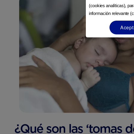
(cookies analíticas), pa
información relevante (c
Acept
¿Qué son las ‘tomas d