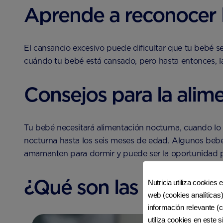
Aprende a reconocer l
El cansancio excesivo puede dificultar que tu bebé se
cuándo tu bebé está cansado, pero hasta entonces, las s
Consejos para la alim
Tu bebé necesitará alimentación nocturna, cuando lo
nocturna hasta los seis meses de edad. Algunos bebé
amamanten para dormir y puede ser la oportunidad p
¿Qué son las tomas ‘cl
Nutricia utiliza cookies 
web (cookies analíticas)
información relevante (c
utiliza cookies en este 