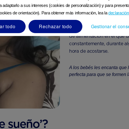
ra adaptarlo a sus intereses (cookies de personalización) y para presenta
ookies de orientación). Para obtener más información, lea la
declaración
ar todo
Rechazar todo
Gestionar el cons
‘Tomas clúster’ es un términ
de alimentación en el que u
constantemente, durante alg
hora de acostarse.
A los bebés les encanta que 
perfecta para que se formen 
e sueño’?