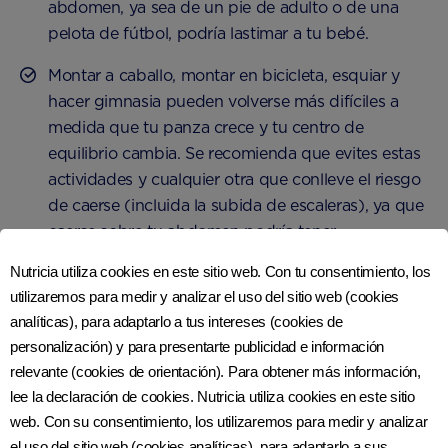
abdomen, ya sea de un pie de adulto o de una
pelota de fútbol, ​​podría lastimar a tu bebé.
Montar a caballo, montar en bicicleta, esquiar y
hacer gimnasia pueden volverse más difíciles a
medida que tu panza crece y tu centro de
equilibrio cambia. Se recomienda que evites estas
actividades y cualquier otra que conlleve el riesgo
de caerse (incluida la subida de escaleras), ya que
caerse sobre tu abdomen podría tener
consecuencias graves. Si la bicicleta es tu principal
Nutricia utiliza cookies en este sitio web. Con tu consentimiento, los
medio de transporte, es posible que desees
utilizaremos para medir y analizar el uso del sitio web (cookies
continuar en las primeras etapas, pero vale la pena
analíticas), para adaptarlo a tus intereses (cookies de
pensar en una alternativa si, más adelante en tu
personalización) y para presentarte publicidad e información
embarazo, tu panza comienza a restringir los
relevante (cookies de orientación). Para obtener más información,
movimientos de las piernas y comienzas a sentirte
lee la declaración de cookies. Nutricia utiliza cookies en este sitio
desequilibrada.
web. Con su consentimiento, los utilizaremos para medir y analizar
el uso del sitio web (cookies analíticas), para adaptarlo a sus