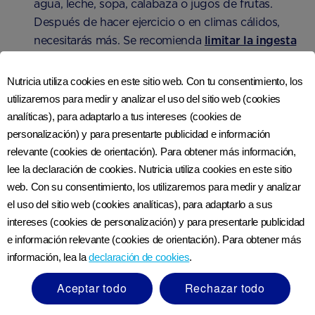
agua, leche, sopa, calabaza o jugos de frutas.
Después de hacer ejercicio o en climas cálidos,
necesitarás más. Se recomienda
limitar la ingesta
de cafeína
a 200 mg por día para evitar riesgos o
14
complicaciones durante el embarazo
.
Nutricia utiliza cookies en este sitio web. Con tu consentimiento, los
utilizaremos para medir y analizar el uso del sitio web (cookies
Grasa y azúcar. Las grasas insaturadas, como el
analíticas), para adaptarlo a tus intereses (cookies de
pescado azul, nueces y semillas, aguacates y aceite
personalización) y para presentarte publicidad e información
de oliva, pueden ayudar a reducir el colesterol y
relevante (cookies de orientación). Para obtener más información,
proporcionar ácidos grasos esenciales. Las grasas
lee la declaración de cookies. Nutricia utiliza cookies en este sitio
saturadas deben mantenerse al mínimo: 20 g al día
web. Con su consentimiento, los utilizaremos para medir y analizar
para las mujeres y 30 g para los hombres. El
el uso del sitio web (cookies analíticas), para adaptarlo a sus
azúcar no debe representar más del 10% de tu
intereses (cookies de personalización) y para presentarle publicidad
dieta diaria, alrededor de 50 gr o diez cucharaditas
e información relevante (cookies de orientación). Para obtener más
16
por día para las mujeres
.
información, lea la
declaración de cookies
.
Aceptar todo
Rechazar todo
El omega 3, que se encuentra en el pescado azul,