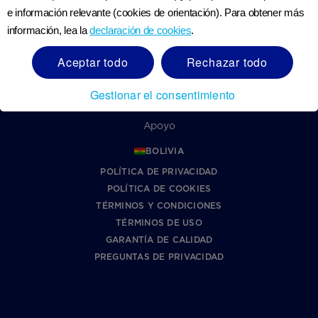
CONTÁCTANOS
e información relevante (cookies de orientación). Para obtener más
¿CÓMO ESTÁ HECHA NUTRILON?
información, lea la
declaración de cookies
.
ACERCA DE NUTRICIA
REGISTRO
Aceptar todo
Rechazar todo
DECLARACIÓN DE ACCESIBILIDAD
SOBRE NUTRICIACLUB
Gestionar el consentimiento
LÍNEA ÉTICA DE DANONE
Apoyo
BOLIVIA
POLÍTICA DE PRIVACIDAD
POLÍTICA DE COOKIES
TÉRMINOS Y CONDICIONES
TÉRMINOS DE USO
GARANTÍA DE CALIDAD
PREGUNTAS DE PRIVACIDAD