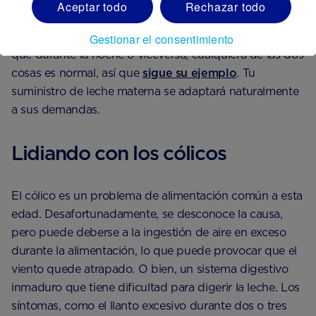
Aceptar todo
Rechazar todo
durante más tiempo pero con menos frecuencia.
También puede necesitar más alimentos durante el día
Gestionar el consentimiento
que durante la noche o viceversa; cualquiera de las dos
cosas es normal, así que
sigue su ejemplo
. Tu
suministro de leche materna se adaptará naturalmente
a sus demandas.
Lidiando con los cólicos
El cólico es un problema de alimentación común a esta
edad. Desafortunadamente, se desconoce la causa,
pero puede deberse a la ingestión de aire en exceso
durante la alimentación, lo que puede provocar que el
viento quede atrapado. O bien, un sistema digestivo
inmaduro que tiene dificultad para digerir la leche. Los
síntomas, como el llanto excesivo durante dos o tres