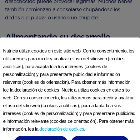
desconocido puede provocar lágrimas. Muchos bebés
también comienzan a consolarse chupándose los
dedos o el pulgar o usando un chupete.
Alimentando su desarrollo
Nutricia utiliza cookies en este sitio web. Con tu consentimiento, los
La alimentación nocturna sigue desempeñando un
utilizaremos para medir y analizar el uso del sitio web (cookies
papel importante en el desarrollo de tu bebé de 2
analíticas), para adaptarlo a tus intereses (cookies de
meses. Proporciona la nutrición necesaria para el
personalización) y para presentarte publicidad e información
crecimiento, al tiempo que permite que tu cuerpo
relevante (cookies de orientación). Para obtener más información,
produzca prolactina, la hormona que mantiene el
lee la declaración de cookies. Nutricia utiliza cookies en este sitio
1
suministro de leche
.
web. Con su consentimiento, los utilizaremos para medir y analizar
el uso del sitio web (cookies analíticas), para adaptarlo a sus
intereses (cookies de personalización) y para presentarle publicidad
La pancita de tu bebé es muy pequeña pero puede digerir
e información relevante (cookies de orientación). Para obtener más
la leche materna fácilmente.
información, lea la
declaración de cookies
.
Es posible que tu bebé comience a alimentarse