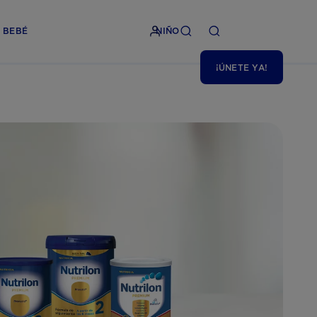
BEBÉ
NIÑO
¡ÚNETE YA!