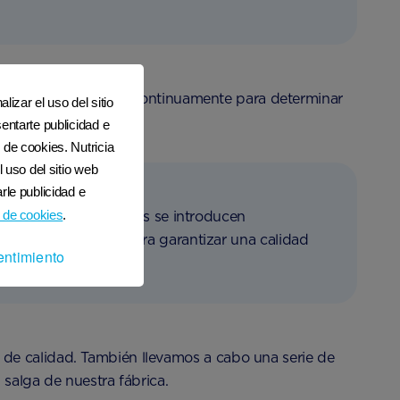
e las tinas se prueban continuamente para determinar
lizar el uso del sitio
entarte publicidad e
 de cookies. Nutricia
l uso del sitio web
rle publicidad e
 de cookies
.
Las cucharas medidoras se introducen
áquina de rayos X para garantizar una calidad
entimiento
 de calidad. También llevamos a cabo una serie de
 salga de nuestra fábrica.