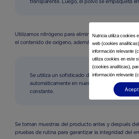
transparente. Luego, el polvo se empaqueta en
Utilizamos nitrógeno para eliminar el oxígeno de las 
Nutricia utiliza cookies 
el contenido de oxígeno, además de asegurarse con u
web (cookies analíticas)
información relevante (c
utiliza cookies en este 
(cookies analíticas), pa
información relevante (c
Se utiliza un sofisticado detector para garan
automáticamente en nuestros recipientes de p
Acept
constante.
Se toman muestras del producto antes y después del 
pruebas de rutina para garantizar la integridad del e