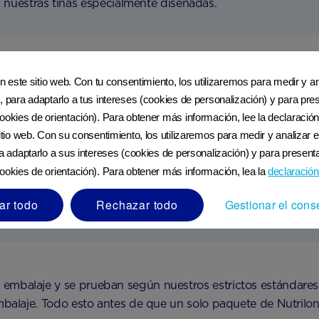
 nuestras tinas especialmente diseñadas.
tinas de polvo; esto mantiene el producto fresco, por lo qu
en este sitio web. Con tu consentimiento, los utilizaremos para medir y ana
na tapa de aluminio termosellada.
, para adaptarlo a tus intereses (cookies de personalización) y para pres
ookies de orientación). Para obtener más información, lee la declaración
sitio web. Con su consentimiento, los utilizaremos para medir y analizar e
ra adaptarlo a sus intereses (cookies de personalización) y para presenta
ookies de orientación). Para obtener más información, lea la
declaración
tizar que todos los paquetes mantengan un peso constante. 
olvo, y después todos los productos se escanean con una m
ar todo
Rechazar todo
Gestionar el cons
embalaje y se prueban según nuestros estrictos estándares
mbalaje. Todo esto antes de que un solo paquete de Nutrilon